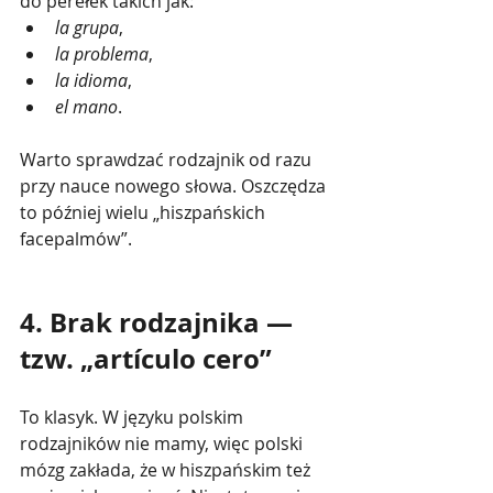
do perełek takich jak:
la grupa
,
la problema
,
la idioma
,
el mano
.
Warto sprawdzać rodzajnik od razu 
przy nauce nowego słowa. Oszczędza 
to później wielu „hiszpańskich 
facepalmów”.
4. Brak rodzajnika — 
tzw. „artículo cero”
To klasyk. W języku polskim 
rodzajników nie mamy, więc polski 
mózg zakłada, że w hiszpańskim też 