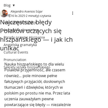
Blog
Alejandro Asensio Sújar
Blog
16 lis 2025
2 minut(y) czytania
Najczęstsze błędy
Hiszpańskie tradycje
Polaków uczących się
Angielskie słownictwo
Porady prawne Hiszpania
hiszpańskiego — i jak ich
Angielska gramatyka
unikać
Cultural Events
Pronunciation
Nauka hiszpańskiego to dla wielu 
Sekrety języka hiszpańskiego
Polaków przyjemność, ale czasem 
również… pole minowe pełne 
fałszywych przyjaciół, dosłownych 
tłumaczeń i dźwięków, których w 
polskim po prostu nie ma. Przez lata 
uczenia zauważyłam pewne 
powtarzające się błędy — niezależnie 