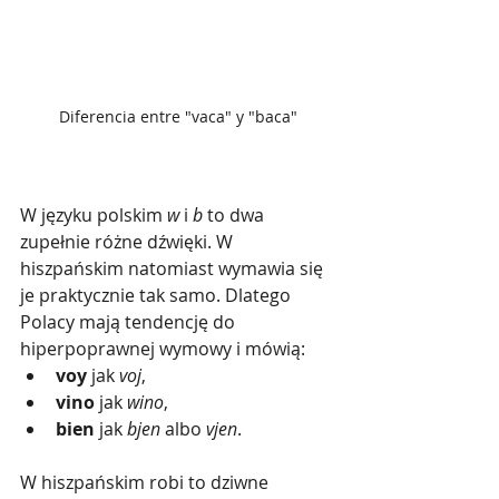
Diferencia entre "vaca" y "baca"
W języku polskim 
w
 i 
b
 to dwa 
zupełnie różne dźwięki. W 
hiszpańskim natomiast wymawia się 
je praktycznie tak samo. Dlatego 
Polacy mają tendencję do 
hiperpoprawnej wymowy i mówią:
voy
 jak 
voj
,
vino
 jak 
wino
,
bien
 jak 
bjen
 albo 
vjen
.
W hiszpańskim robi to dziwne 