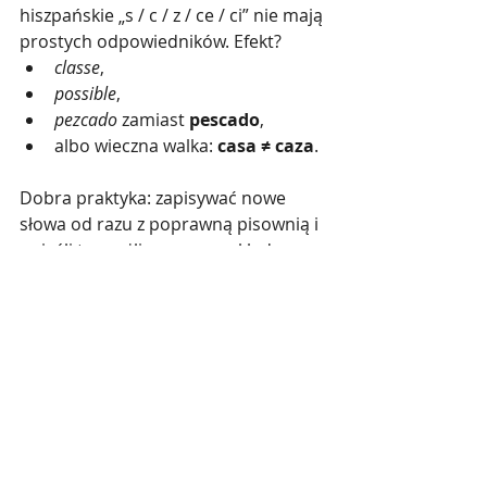
hiszpańskie „s / c / z / ce / ci” nie mają 
prostych odpowiedników. Efekt?
classe
,
possible
,
pezcado
 zamiast 
pescado
,
albo wieczna walka: 
casa ≠ caza
.
Dobra praktyka: zapisywać nowe 
słowa od razu z poprawną pisownią i 
— jeśli to możliwe — z przykładowym 
zdaniem.
Podsumowanie
Hiszpański nie jest trudny — jest po 
prostu 
inny
 niż polski. A większość 
powtarzających się błędów da się 