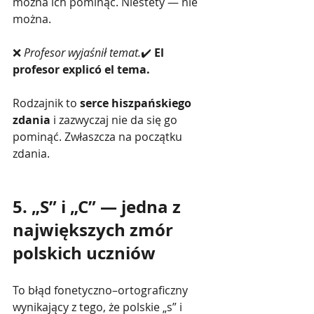
można ich pominąć. Niestety — nie 
można.
❌ 
Profesor wyjaśnił temat.
✔️ 
El 
profesor explicó el tema.
Rodzajnik to 
serce hiszpańskiego 
zdania
 i zazwyczaj nie da się go 
pominąć. Zwłaszcza na początku 
zdania.
5. „S” i „C” — jedna z 
największych zmór 
polskich uczniów
To błąd fonetyczno–ortograficzny 
wynikający z tego, że polskie „s” i 