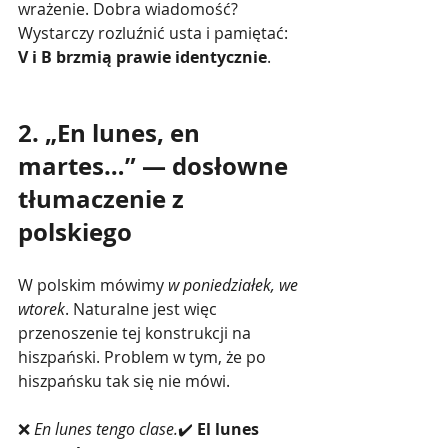
wrażenie. Dobra wiadomość? 
Wystarczy rozluźnić usta i pamiętać: 
V i B brzmią prawie identycznie
.
2. „En lunes, en 
martes…” — dosłowne 
tłumaczenie z 
polskiego
W polskim mówimy 
w poniedziałek, we 
wtorek
. Naturalne jest więc 
przenoszenie tej konstrukcji na 
hiszpański. Problem w tym, że po 
hiszpańsku tak się nie mówi.
❌ 
En lunes tengo clase.
✔️ 
El lunes 