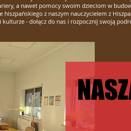
ariery, a nawet pomocy swoim dzieciom w budowa
e hiszpańskiego z naszym nauczycielem z Hiszpa
i kulturze - dołącz do nas i rozpocznij swoją podr
NASZ
NASZ
nasza szkola
nasza szkola