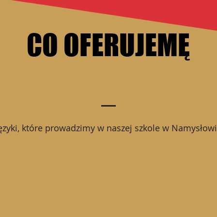
języki
języki
CO OFERUJEMĘ
CO OFERUJEMĘ
ęzyki, które prowadzimy w naszej szkole w Namysłow