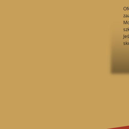
Of
za
Mo
sz
Je
sk