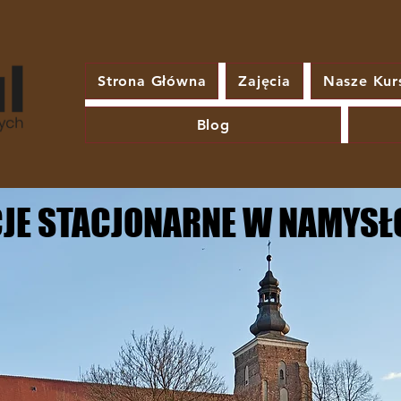
Strona Główna
Zajęcia
Nasze Kur
Blog
CJE STACJONARNE W NAMYSŁ
CJE STACJONARNE W NAMYSŁ
acjonarne
acjonarne