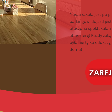
Nasza szkoła jest po 
parkingowi dojazd jest
otoczona spektakularn
atmosferę! Każdy zaką
była nie tylko edukacyj
domu!
ZAREJ