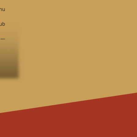
mu
ub
a —