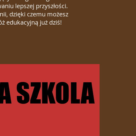
niu lepszej przyszłości.
nii, dzięki czemu możesz
óż edukacyjną już dziś!
A SZKOLA
A SZKOLA