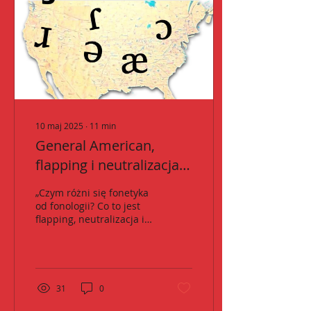
10 maj 2025
∙
11
min
General American,
flapping i neutralizacja –
czyli jak rozumieć
„Czym różni się fonetyka
angielską wymowę?
od fonologii? Co to jest
flapping, neutralizacja i
PLUS Powtórka z
General American?
fonologii i fonetyki
Dowiedz się, jak rozumieć
transkrypcję fonologiczną
i fonetyczną w języku
angielskim – z humorem i
31
0
przykładami!”