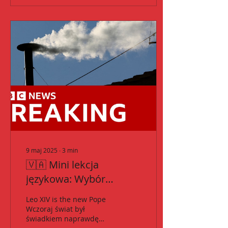
9 maj 2025
∙
3
min
🇻🇦 Mini lekcja
językowa: Wybór
nowego papieża — jak
Leo XIV is the new Pope
mówić o tym po
Wczoraj świat był
świadkiem naprawdę
angielsku?